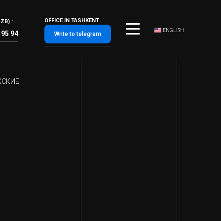
OFFICE IN TASHKENT
ZB) :
ENGLISH
 95 94
Write to telegram
СКИЕ