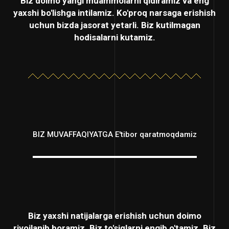
Biz doimo yangi muammolarni qidiramiz va eng
yaxshi bo'lishga intilamiz. Ko'proq narsaga erishish
uchun bizda jasorat yetarli. Biz kutilmagan
hodisalarni kutamiz.
BIZ MUVAFFAQIYATGA E'tibor qaratmoqdamiz
Biz yaxshi natijalarga erishish uchun doimo
rivojlanib boramiz. Biz to'siqlarni engib o'tamiz. Biz