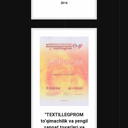
2016
"TEXTILLEGPROM
to'qimachilik va yengil
sanoat tovarlari va