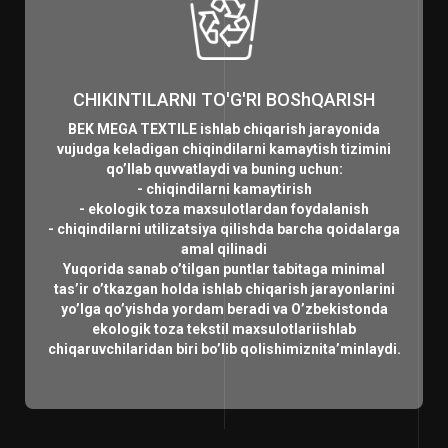
CHIKINTILARNI TO'G'RI BOShQARISH
BEK MEGA TEXTILE ishlab chiqarish jarayonida
vujudga keladigan chiqindilarni kamaytish tizimini
qo’llab quvvatlaydi va buning uchun:
- chiqindilarni kamaytirish
- ekologik toza maxsulotlardan foydalanish
- chiqindilarni utilizatsiya qilishda barcha qoidalarga
amal qilinadi
Yuqorida sanab o’tilgan puntlar tabitaga minimal
tas’ir o’tkazgan holda ishlab chiqarish jarayonlarini
yo’lga qo’yishda yordam beradi va O’zbekistonda
ekologik toza tekstil maxsulotlariishlab
chiqaruvchilaridan biri bo’lib qolishimiznita’minlaydi.