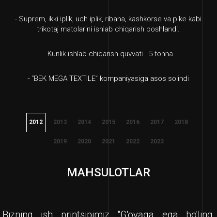
- Suprem, ikki iplik, uch iplik, ribana, kashkorse va pike kabi
trikotaj matolarini ishlab chiqarish boshlandi.
- Kunlik ishlab chiqarish quvvati - 5 tonna
- “BEK MEGA TEXTILE” kompaniyasiga asos solindi
2012
2013
2014
2015
2016
2017
2018
2019
2020
2021
2022
2023
MAHSULOTLAR
Bizning ish printsipimiz "G'oyaga ega bo'ling,