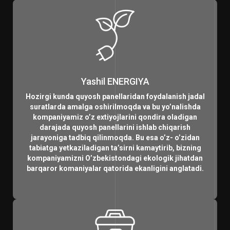
Yashil ENERGIYA
Hozirgi kunda quyosh panellaridan foydalanish jadal
suratlarda amalga oshirilmoqda va bu yo’nalishda
kompaniyamiz o’z extiyojlarini qondira oladigan
darajada quyosh panellarini ishlab chiqarish
jarayoniga tadbiq qilinmoqda. Bu esa o’z- o’zidan
tabiatga yetkaziladigan ta’sirni kamaytirib, bizning
kompaniyamizni O’zbekistondagi ekologik jihatdan
barqaror komaniyalar qatorida ekanligini anglatadi.