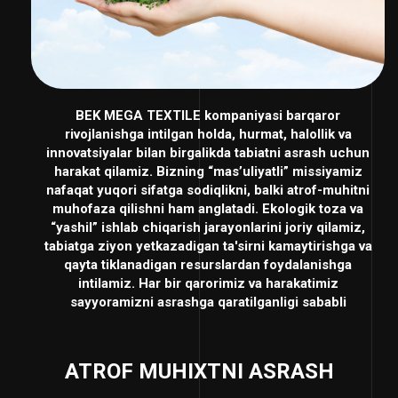
BEK MEGA TEXTILE kompaniyasi
barqaror
rivojlanishga intilgan holda, hurmat, halollik va
innovatsiyalar
bilan birgalikda tabiatni asrash uchun
harakat qilamiz.
Bizning “mas’uliyatli”
missiyamiz
nafaqat yuqori sifatga sodiqlikni, balki atrof-muhitni
muhofaza qilishni ham anglatadi.
Ekologik toza va
“yashil”
ishlab chiqarish jarayonlarini joriy qilamiz,
tabiatga ziyon yetkazadigan ta'sirni kamaytirishga va
qayta tiklanadigan resurslardan foydalanishga
intilamiz. Har bir qarorimiz va harakatimiz
sayyoramizni asrashga qaratilganligi sababli
ATROF MUHIXTNI ASRASH