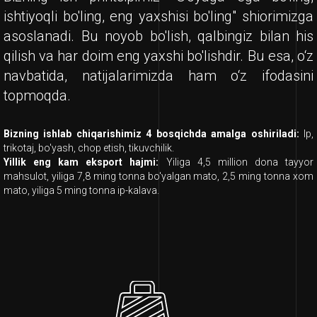
ishtiyoqli bo'ling, eng yaxshisi bo'ling" shiorimizga
asoslanadi. Bu noyob bo'lish, qalbingiz bilan his
qilish va har doim eng yaxshi bo'lishdir. Bu esa, o‘z
navbatida, natijalarimizda ham o‘z ifodasini
topmoqda.
Bizning ishlab chiqarishimiz 4 bosqichda amalga oshiriladi:
Ip,
trikotaj, bo'yash, chop etish, tikuvchilik.
Yillik eng kam eksport hajmi:
Yiliga 4,5 million dona tayyor
mahsulot, yiliga 7,8 ming tonna bo'yalgan mato, 2,5 ming tonna xom
mato, yiliga 5 ming tonna ip-kalava.