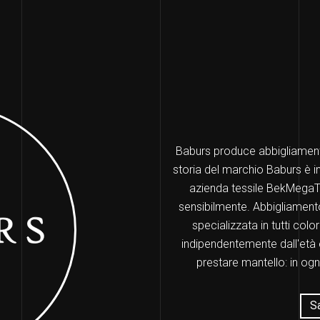
Baburs produce abbigliamento
storia del marchio Baburs è in
azienda tessile BekMegaTex
sensibilmente. Abbigliamento
specializzata in tutti col
indipendentemente dall'età 
prestare mantello: in og
Sa