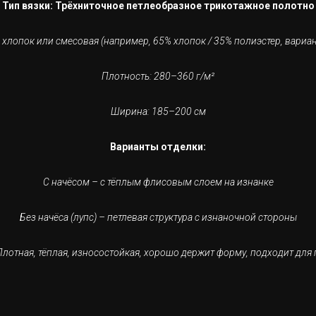
Тип вязки: Трёхниточное петлеобразное трикотажное полотно
 хлопок или смесовая (например, 65% хлопок / 35% полиэстер, вариан
Плотность: 280–360 г/м²
Ширина: 185–200 см
Варианты отделки:
С начёсом – с тёплым флисовым слоем на изнанке
Без начёса (лупс) – петлевая структура с изнаночной стороны
Плотная, тёплая, износостойкая, хорошо держит форму, подходит дл