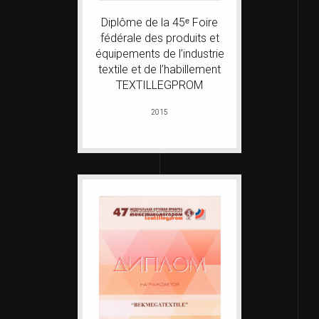
Diplôme de la 45ᵉ Foire
fédérale des produits et
équipements de l’industrie
textile et de l’habillement
TEXTILLEGPROM
2015