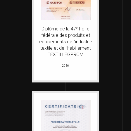
Diplôme de la 47ᵉ Foire
fédérale des produits et
équipements de l’industrie
textile et de l’habillement
TEXTILLEGPROM
2016