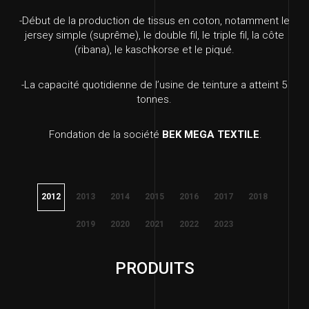
-Début de la production de tissus en coton, notamment le
jersey simple (suprême), le double fil, le triple fil, la côte
(ribana), le kaschkorse et le piqué.
-La capacité quotidienne de l’usine de teinture a atteint 5
tonnes.
Fondation de la société
BEK MEGA TEXTILE
.
2012
2013
2014
2015
2016
2017
2018
2019
2020
2021
2022
2023
PRODUITS