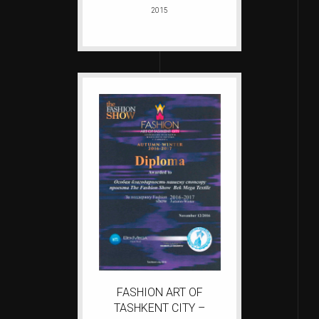
2015
FASHION ART OF
TASHKENT CITY –