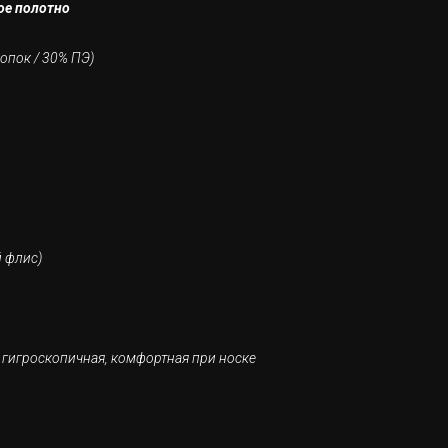
ое полотно
опок / 30% ПЭ)
 флис)
я, гигроскопичная, комфортная при носке