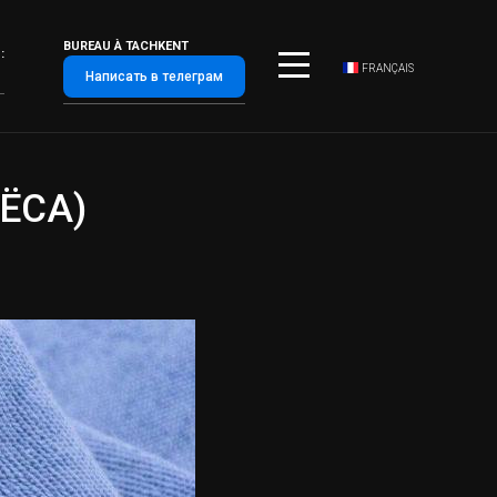
BUREAU À TACHKENT
:
FRANÇAIS
Написать в телеграм
ЁСА)