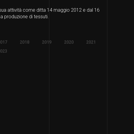
ua attività come ditta 14 maggio 2012 e dal 16
Con il mese
a produzione di tessuti.
017
2018
2019
2020
2021
023