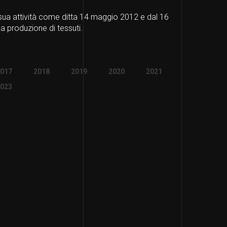
ua attività come ditta 14 maggio 2012 e dal 16
Con il mese
a produzione di tessuti.
017
2018
2019
2020
2021
023