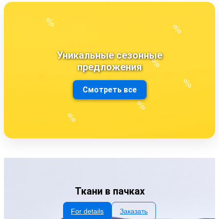
%
%
Уникальные сезонные
%
предложения
%
Смотреть все
%
%
%
Ткани в пачках
For details
Заказать